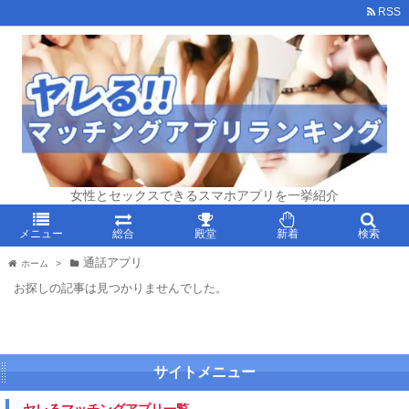
RSS
女性とセックスできるスマホアプリを一挙紹介
メニュー
総合
殿堂
新着
検索
通話アプリ
ホーム
>
お探しの記事は見つかりませんでした。
サイトメニュー
ヤレるマッチングアプリ一覧